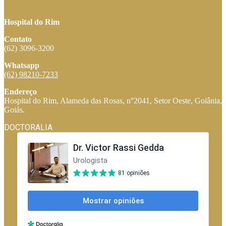
Hospital do Rim
Contato
(62) 3096-3200
Whatsapp
(62) 98210-7233
Endereço
Hospital do Rim, Alameda das Rosas, n°2041, Setor Oeste, Goiânia,
Goiás.
DOCTORALIA